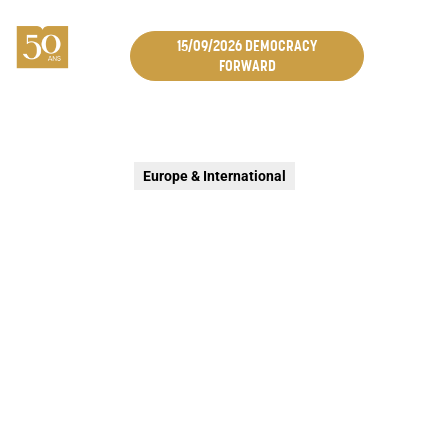
15/09/2026 DEMOCRACY
FORWARD
Europe & International
KBF PRIX AFRIQUE
Cérémonie de remise du KBF Prix Afrique, décerné tous
les deux ans à une organisation africaine qui contribue
à transformer durablement la société en Afrique. Cette
initiative soulignera l’engagement de la Fondation en
Afrique.
7 mai 2026
Bruxelles
Open