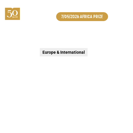
7/05/2026 AFRICA PRIZE
Europe & International
KBF AFRICA PRIZE
The verleihung des 'KBF Africa Prize' - an all two years
verliehene Auszeichnung für eine afrikanische
Organisation, die die Gesellschaft nachhaltig verändert -
wird das Engagement der Stiftung in Afrika
hervorheben.
7 Mai 2026
Brüssel
Open