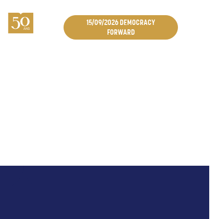
15/09/2026 DEMOCRACY
FORWARD
50 ANS D’ENGAGEMENT PARTAGÉ
ACTUALITÉS
Découvrez ici les dernières actualités durant notre jubilé.