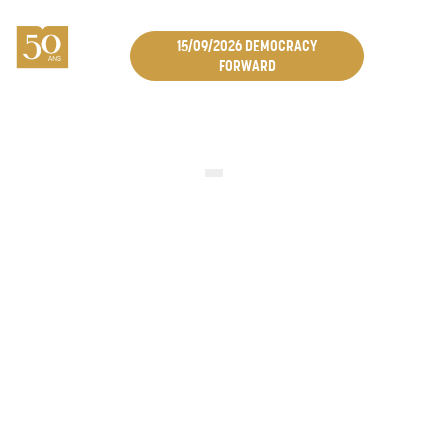
15/09/2026 DEMOCRACY
FORWARD
PENSER À L'AVENIR DÈS
AUJOURD'HUI
Afin de soutenir les personnes de 60 ans et plus dans
leur réflexion sur le logement et la planification de leur
vie, la Fondation Roi Baudouin lance, avec Notaire.be, la
brochure « Penser à l'avenir dès aujourd'hui ». Elle
aborde des thèmes clés comme le logement, les soins et
la transmission, et offre des outils concrets pour
dialoguer avec la famille et les professionnels. La