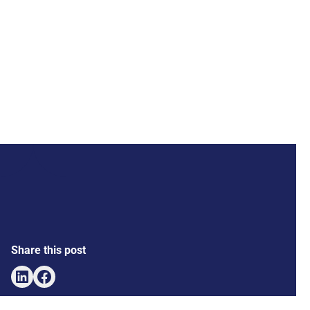
brochure sera disponible dans tous les offices notariaux
et en ligne à partir du 11 février..
11 février 2026
Open
Share this post