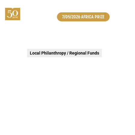
7/05/2026 AFRICA PRIZE
Local Philanthropy / Regional Funds
5 JAHRE BÜRGERFONDS
OSTBELGIEN
Partnerabend des Bürgerfonds Ostbelgien im
Zusammenhang mit dem 50-jährigen Bestehen der
König-Baudouin-Stiftung.
20 Oktober 2026
Eupen
Closed