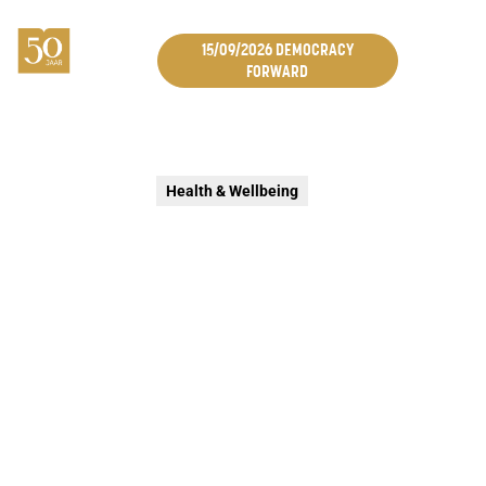
15/09/2026 DEMOCRACY
FORWARD
Health & Wellbeing
SYMPOSIUM PEDIATRISCHE
PALLIATIEVE ZORG
Als het kind verbindt : palliatieve zorg voor kinderen en
volwassenen in dialoog. De Koning Boudewijnstichting
en de vzw FAPS (Formation en Algologie pédiatrique et
Soins continus) organiseren een symposium rond
Pediatrische Palliatieve Zorg.