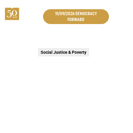
15/09/2026 DEMOCRACY
FORWARD
Social Justice & Poverty
KONINGIN MATHILDEPRIJS
Prijsuitreiking Koningin Mathildeprijs voor een project
dat ademruimte creëert voor jonge mama’s en papa’s in
kwetsbare situaties om te groeien als ouder én als
jongere.
21 april 2026
Brussel
Open